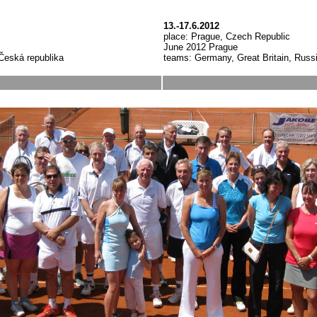
13.-17.6.2012
place: Prague, Czech Republic
June 2012 Prague
Česká republika
teams: Germany, Great Britain, Russ